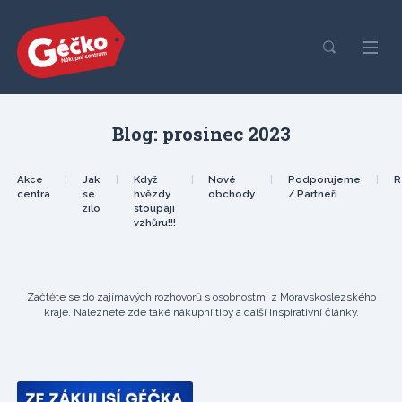
Blog: prosinec 2023
Akce
|
Jak
|
Když
|
Nové
|
Podporujeme
|
R
centra
se
hvězdy
obchody
/ Partneři
žilo
stoupají
vzhůru!!!
Začtěte se do zajímavých rozhovorů s osobnostmi z Moravskoslezského
kraje. Naleznete zde také nákupní tipy a další inspirativní články.