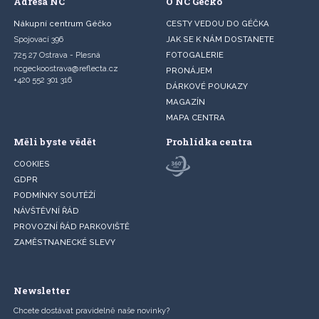
Adresa NC
O NC Géčko
Nákupní centrum Géčko
CESTY VEDOU DO GÉČKA
Spojovací 396
JAK SE K NÁM DOSTANETE
725 27 Ostrava - Plesná
FOTOGALERIE
ncgeckoostrava@reflecta.cz
PRONÁJEM
+420 552 301 316
DÁRKOVÉ POUKAZY
MAGAZÍN
MAPA CENTRA
Měli byste vědět
Prohlídka centra
COOKIES
GDPR
PODMÍNKY SOUTĚŽÍ
NÁVŠTĚVNÍ ŘÁD
PROVOZNÍ ŘÁD PARKOVIŠTĚ
ZAMĚSTNANECKÉ SLEVY
Newsletter
Chcete dostávat pravidelně naše novinky?