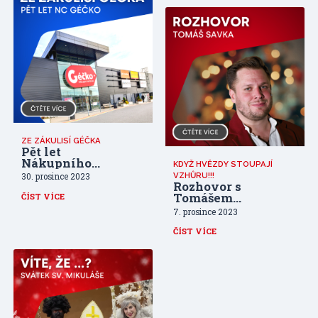
ZE ZÁKULISÍ GÉČKA
Pět let
Nákupního
KDYŽ HVĚZDY STOUPAJÍ
centra Géčko
VZHŮRU!!!
30. prosince 2023
Rozhovor s
Tomášem
ČÍST VÍCE
Savkou
7. prosince 2023
ČÍST VÍCE