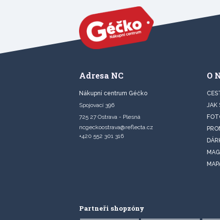
Adresa NC
O 
Nákupní centrum Géčko
CES
Spojovací 396
JAK
725 27 Ostrava - Plesná
FOT
ncgeckoostrava@reflecta.cz
PRO
+420 552 301 316
DÁR
MAG
MAP
Partneři shopzóny