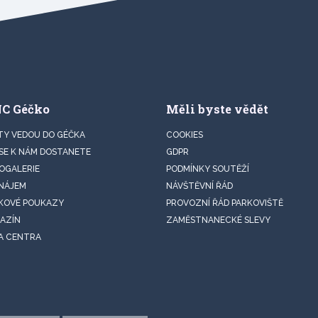
NC Géčko
Měli byste vědět
TY VEDOU DO GÉČKA
COOKIES
 SE K NÁM DOSTANETE
GDPR
OGALERIE
PODMÍNKY SOUTĚŽÍ
NÁJEM
NÁVŠTĚVNÍ ŘÁD
KOVÉ POUKAZY
PROVOZNÍ ŘÁD PARKOVIŠTĚ
AZÍN
ZAMĚSTNANECKÉ SLEVY
A CENTRA