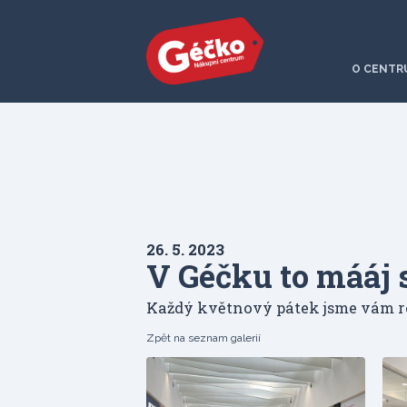
O CENTR
26. 5. 2023
V Géčku to mááj 
Každý květnový pátek jsme vám r
Zpět na seznam galerií