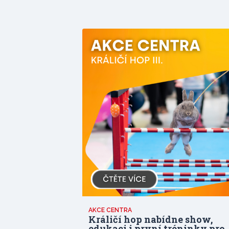
AKCE CENTRA
Králičí hop nabídne show,
edukaci i první tréninky pro