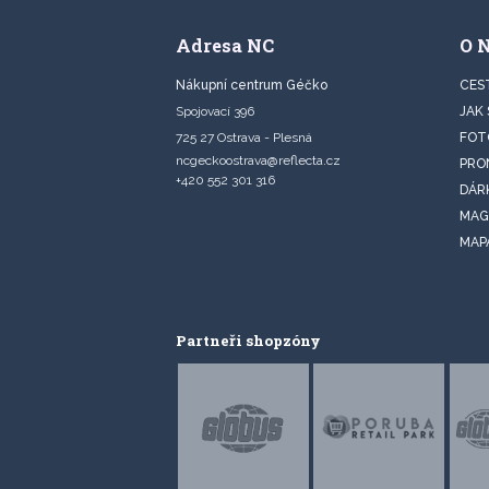
Adresa NC
O 
Nákupní centrum Géčko
CES
Spojovací 396
JAK
725 27 Ostrava - Plesná
FOT
ncgeckoostrava@reflecta.cz
PRO
+420 552 301 316
DÁR
MAG
MAP
Partneři shopzóny