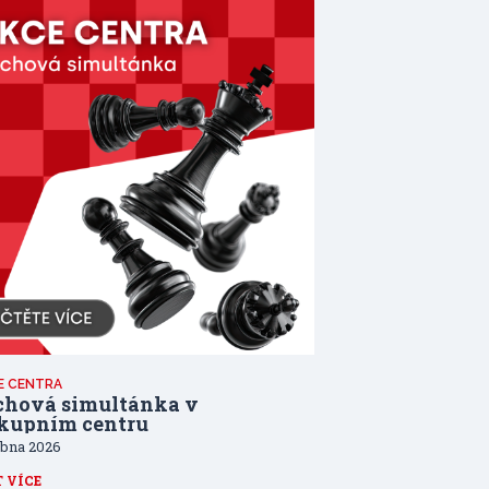
E CENTRA
chová simultánka v
kupním centru
ubna 2026
T VÍCE