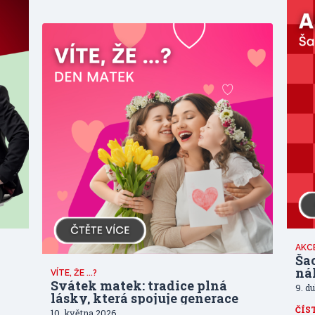
AKC
Ša
ná
VÍTE, ŽE ...?
Svátek matek: tradice plná
9. d
lásky, která spojuje generace
ČÍS
10. května 2026