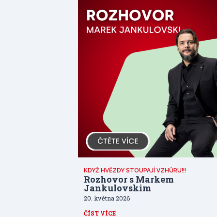
KDYŽ HVĚZDY STOUPAJÍ VZHŮRU!!!
Rozhovor s Markem
Jankulovskim
20. května 2026
ČÍST VÍCE