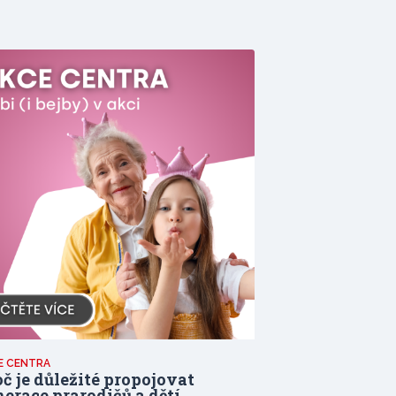
E CENTRA
č je důležité propojovat
erace prarodičů a dětí