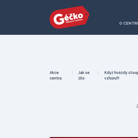
O CENTR
Akce
|
Jak se
|
Když hvězdy stoup
centra
žilo
vzhůru!!!