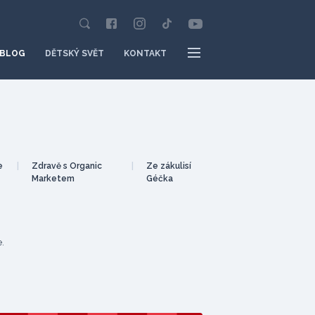
BLOG
DĚTSKÝ SVĚT
KONTAKT
e
|
Zdravě s Organic
|
Ze zákulisí
Marketem
Géčka
.