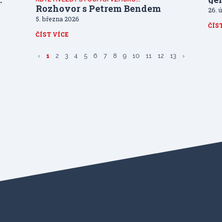
Rozhovor s Petrem Bendem
26. 
5. března 2026
ČÍS
ČÍST VÍCE
‹
1
2
3
4
5
6
7
8
9
10
11
12
13
›