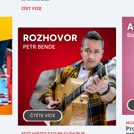
ČÍST VÍCE
AKC
Pro
gen
KDYŽ HVĚZDY STOUPAJÍ VZHŮRU!!!