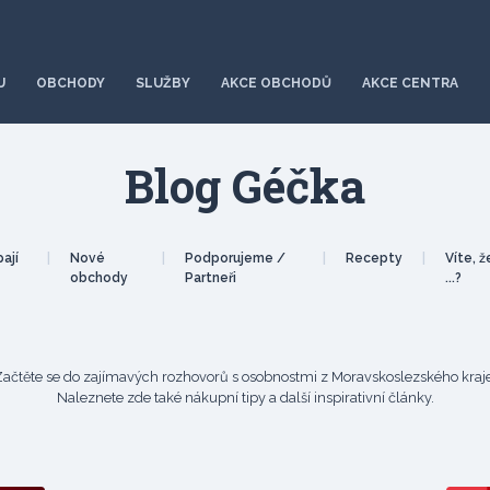
U
OBCHODY
SLUŽBY
AKCE OBCHODŮ
AKCE CENTRA
Blog Géčka
ají
|
Nové
|
Podporujeme /
|
Recepty
|
Víte, ž
obchody
Partneři
...?
Začtěte se do zajímavých rozhovorů s osobnostmi z Moravskoslezského kraje
Naleznete zde také nákupní tipy a další inspirativní články.