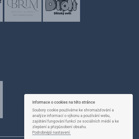
Informace o cookies na této stránce
Soubory cookie používáme ke shromažďování a
analýze informací o výkonu a používání webu,
zajištění fungování funkcí ze sociálních médií a ke
zlepšení a přizpůsobení obsahu.
Podrobnější nastavení.