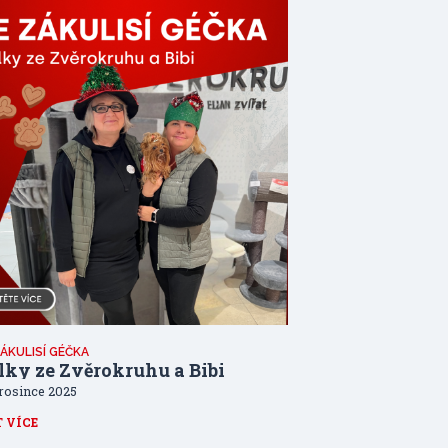
ÁKULISÍ GÉČKA
lky ze Zvěrokruhu a Bibi
prosince 2025
T VÍCE