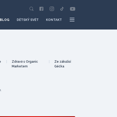
BLOG
DĚTSKÝ SVĚT
KONTAKT
e
|
Zdravě s Organic
|
Ze zákulisí
Marketem
Géčka
.