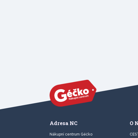
Adresa NC
O 
Nákupní centrum Géčko
CES