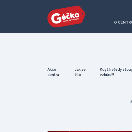
O CENTR
Akce
|
Jak se
|
Když hvězdy stoup
centra
žilo
vzhůru!!!