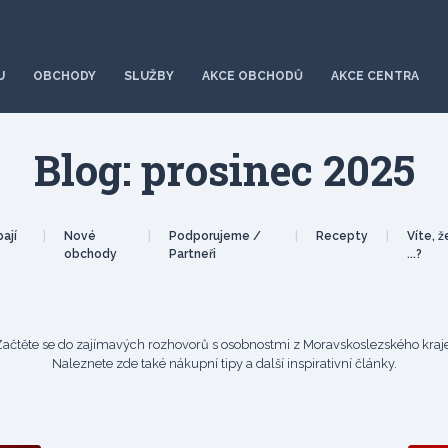
U
OBCHODY
SLUŽBY
AKCE OBCHODŮ
AKCE CENTRA
Blog: prosinec 2025
ají
|
Nové
|
Podporujeme /
|
Recepty
|
Víte, ž
obchody
Partneři
...?
Začtěte se do zajímavých rozhovorů s osobnostmi z Moravskoslezského kraje
Naleznete zde také nákupní tipy a další inspirativní články.