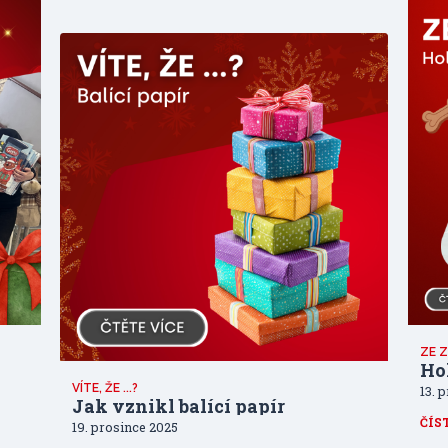
ZE Z
Ho
VÍTE, ŽE ...?
13. 
Jak vznikl balící papír
ČÍS
19. prosince 2025