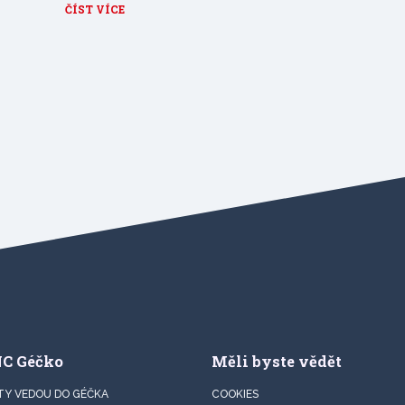
ČÍST VÍCE
NC Géčko
Měli byste vědět
TY VEDOU DO GÉČKA
COOKIES