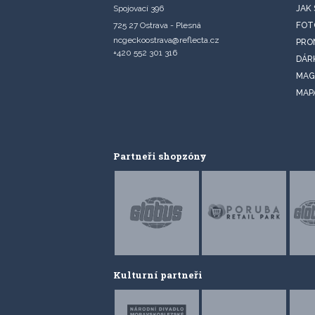
Spojovací 396
JAK
725 27 Ostrava - Plesná
FOT
ncgeckoostrava@reflecta.cz
PRO
+420 552 301 316
DÁR
MAG
MAP
Partneři shopzóny
Kulturní partneři