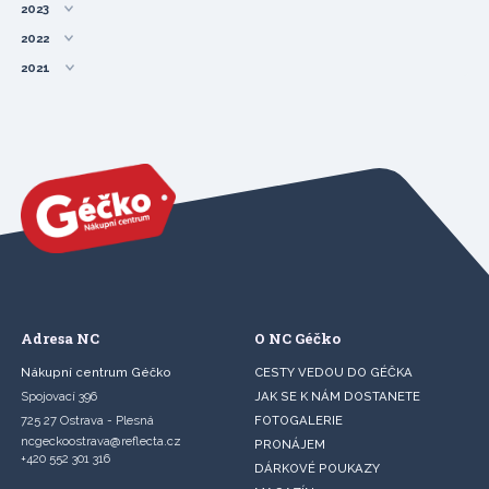
2023
2022
2021
Adresa NC
O NC Géčko
Nákupní centrum Géčko
CESTY VEDOU DO GÉČKA
Spojovací 396
JAK SE K NÁM DOSTANETE
725 27 Ostrava - Plesná
FOTOGALERIE
ncgeckoostrava@reflecta.cz
PRONÁJEM
+420 552 301 316
DÁRKOVÉ POUKAZY