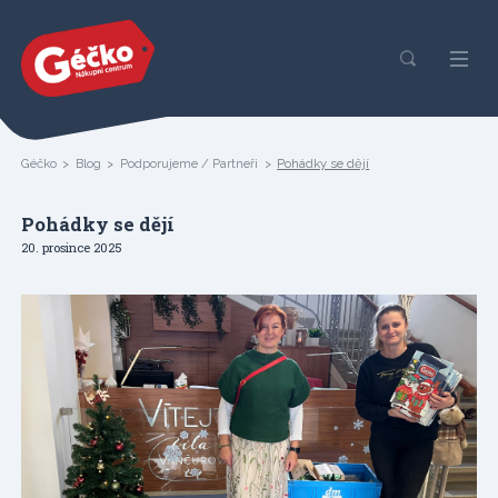
Géčko
Blog
Podporujeme / Partneři
Pohádky se dějí
Pohádky se dějí
20. prosince 2025