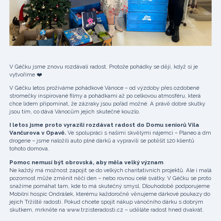
V Géčku jsme znovu rozdávali radost. Protože pohádky se dějí, když si je
vytvoříme ❤️
V Géčku letos prožíváme pohádkové Vánoce – od výzdoby přes ozdobené
stromečky inspirované filmy a pohádkami až po celkovou atmosféru, která
chce lidem připomínat, že zázraky jsou pořád možné. A právě dobré skutky
jsou tím, co dává Vánocům jejich skutečné kouzlo.
I letos jsme proto vyrazili rozdávat radost do Domu seniorů Vila
Vančurova v Opavě.
Ve spolupráci s našimi skvělými nájemci – Planeo a dm
drogerie – jsme naložili auto plné dárků a vypravili se potěšit 120 klientů
tohoto domova.
Pomoc nemusí být obrovská, aby měla velký význam
Ne každý má možnost zapojit se do velkých charitativních projektů. Ale i malá
pozornost může změnit něčí den – nebo rovnou celé svátky. V Géčku se proto
snažíme pomáhat tam, kde to má skutečný smysl. Dlouhodobě podporujeme
Mobilní hospic Ondrášek, kterému každoročně věnujeme dárkové poukazy do
jejich Tržiště radosti. Pokud chcete spojit nákup vánočního dárku s dobrým
skutkem, mrkněte na www.trzisteradosti.cz – uděláte radost hned dvakrát.