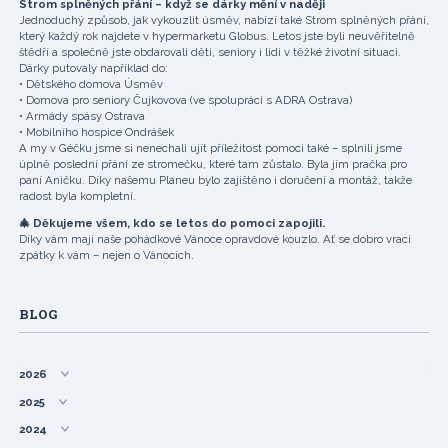
Strom splněných přání – když se dárky mění v naději
Jednoduchý způsob, jak vykouzlit úsměv, nabízí také Strom splněných přání,
který každý rok najdete v hypermarketu Globus. Letos jste byli neuvěřitelně
štědří a společně jste obdarovali děti, seniory i lidi v těžké životní situaci.
Dárky putovaly například do:
• Dětského domova Úsměv
• Domova pro seniory Čujkovova (ve spolupráci s ADRA Ostrava)
• Armády spásy Ostrava
• Mobilního hospice Ondrášek
A my v Géčku jsme si nenechali ujít příležitost pomoci také – splnili jsme
úplně poslední přání ze stromečku, které tam zůstalo. Byla jím pračka pro
paní Aničku. Díky našemu Planeu bylo zajištěno i doručení a montáž, takže
radost byla kompletní.
🎄 Děkujeme všem, kdo se letos do pomoci zapojili.
Díky vám mají naše pohádkové Vánoce opravdové kouzlo. Ať se dobro vrací
zpátky k vám – nejen o Vánocích.
BLOG
2026
2025
2024