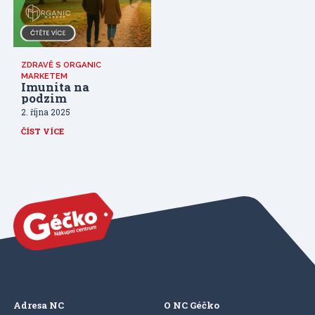
ZDRAVĚ S ORGANIC
MARKETEM
Imunita na
podzim
2. října 2025
ČÍST VÍCE
Adresa NC
O NC Géčko