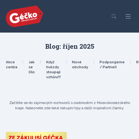
Blog: říjen 2025
Akce
|
Jak
|
Když
|
Nové
|
Podporujeme
|
R
centra
se
hvězdy
obchody
/ Partneři
žilo
stoupají
vzhůru!!!
Začtěte se do zajímavých rozhovorů s osobnostmi z Moravskoslezského
kraje. Naleznete zde také nákupní tipy a další inspirativní články.