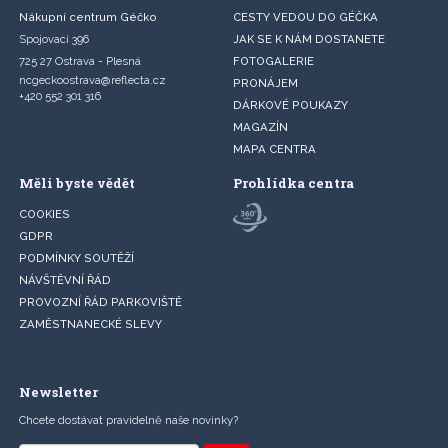
Nákupní centrum Géčko
CESTY VEDOU DO GÉČKA
Spojovací 396
JAK SE K NÁM DOSTANETE
725 27 Ostrava - Plesná
FOTOGALERIE
ncgeckoostrava@reflecta.cz
PRONÁJEM
+420 552 301 316
DÁRKOVÉ POUKAZY
MAGAZÍN
MAPA CENTRA
Měli byste vědět
Prohlídka centra
COOKIES
GDPR
PODMÍNKY SOUTĚŽÍ
NÁVŠTĚVNÍ ŘÁD
PROVOZNÍ ŘÁD PARKOVIŠTĚ
ZAMĚSTNANECKÉ SLEVY
Newsletter
Chcete dostávat pravidelně naše novinky?