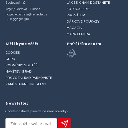
Spojovací 396
JAK SE K NÁM DOSTANETE
725 27 Ostrava - Plesná
FOTOGALERIE
ncgeckoostrava@reflecta.cz
PRONÁJEM
+420 552 301 316
DÁRKOVÉ POUKAZY
MAGAZÍN
MAPA CENTRA
Měli byste vědět
Prohlídka centra
COOKIES
GDPR
PODMÍNKY SOUTĚŽÍ
NÁVŠTĚVNÍ ŘÁD
PROVOZNÍ ŘÁD PARKOVIŠTĚ
ZAMĚSTNANECKÉ SLEVY
Newsletter
Chcete dostávat pravidelně naše novinky?