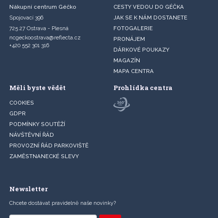
Nákupní centrum Géčko
CESTY VEDOU DO GÉČKA
Spojovací 396
JAK SE K NÁM DOSTANETE
725 27 Ostrava - Plesná
FOTOGALERIE
ncgeckoostrava@reflecta.cz
PRONÁJEM
+420 552 301 316
DÁRKOVÉ POUKAZY
MAGAZÍN
MAPA CENTRA
Měli byste vědět
Prohlídka centra
COOKIES
GDPR
PODMÍNKY SOUTĚŽÍ
NÁVŠTĚVNÍ ŘÁD
PROVOZNÍ ŘÁD PARKOVIŠTĚ
ZAMĚSTNANECKÉ SLEVY
Newsletter
Chcete dostávat pravidelně naše novinky?