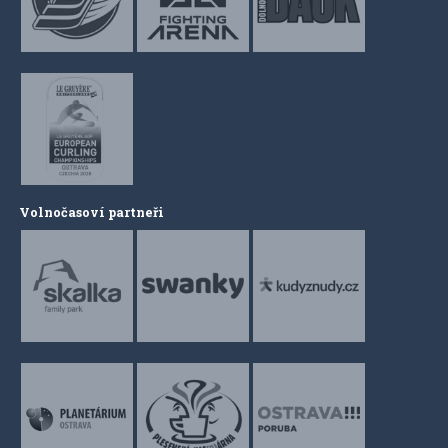
Volnočasoví partneři