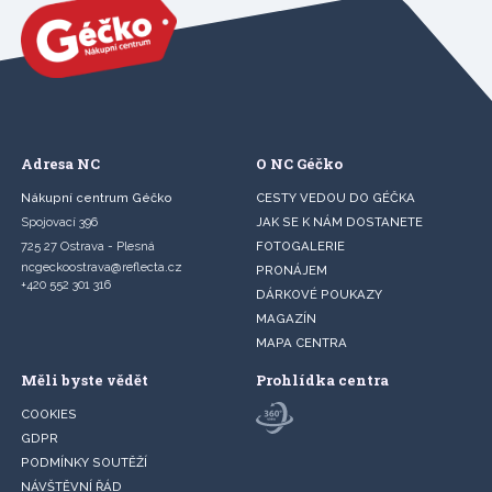
Adresa NC
O NC Géčko
Nákupní centrum Géčko
CESTY VEDOU DO GÉČKA
Spojovací 396
JAK SE K NÁM DOSTANETE
725 27 Ostrava - Plesná
FOTOGALERIE
ncgeckoostrava@reflecta.cz
PRONÁJEM
+420 552 301 316
DÁRKOVÉ POUKAZY
MAGAZÍN
MAPA CENTRA
Měli byste vědět
Prohlídka centra
COOKIES
GDPR
PODMÍNKY SOUTĚŽÍ
NÁVŠTĚVNÍ ŘÁD