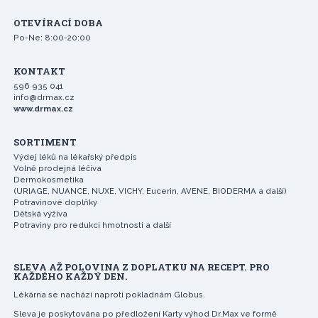
OTEVÍRACÍ DOBA
Po-Ne: 8:00-20:00
KONTAKT
596 935 041
info@drmax.cz
www.drmax.cz
SORTIMENT
Výdej léků na lékařský předpis
Volně prodejná léčiva
Dermokosmetika
(URIAGE, NUANCE, NUXE, VICHY, Eucerin, AVENE, BIODERMA a další)
Potravinové doplňky
Dětská výživa
Potraviny pro redukci hmotnosti a další
SLEVA AŽ POLOVINA Z DOPLATKU NA RECEPT. PRO
KAŽDÉHO KAŽDÝ DEN.
Lékárna se nachází naproti pokladnám Globus.
Sleva je poskytována po předložení Karty výhod Dr.Max ve formě