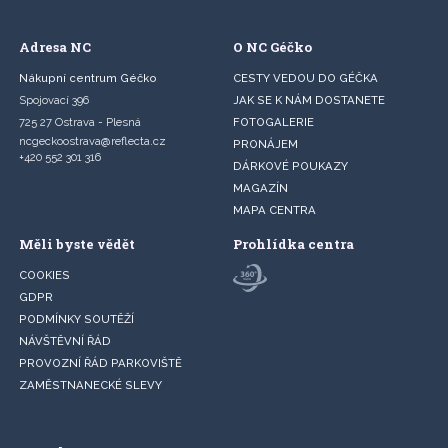
Adresa NC
O NC Géčko
Nákupní centrum Géčko
CESTY VEDOU DO GÉČKA
Spojovací 396
JAK SE K NÁM DOSTANETE
725 27 Ostrava - Plesná
FOTOGALERIE
ncgeckoostrava@reflecta.cz
PRONÁJEM
+420 552 301 316
DÁRKOVÉ POUKAZY
MAGAZÍN
MAPA CENTRA
Měli byste vědět
Prohlídka centra
COOKIES
GDPR
PODMÍNKY SOUTĚŽÍ
NÁVŠTĚVNÍ ŘÁD
PROVOZNÍ ŘÁD PARKOVIŠTĚ
ZAMĚSTNANECKÉ SLEVY