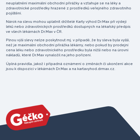
neuplatnění maximální obchodní přirážky a vztahuje se na léky a
zdravotnické prostředky hrazené z prostředků veřejného zdravotního
pojištění.
Nárok na slevu mohou uplatnit držitelé Karty výhod Dr.Max při výdeji
léků nebo zdravotnických prostředků dostupných na lékařský předpis
ve všech lékárnách Dr.Max v ČR.
Plnou výši slevy nelze poskytnout mj. v případě, že by sleva byla vyšší,
než je maximální obchodní přirážka lékárny, nebo pokud by prodejní
cena léku nebo zdravotnického prostředku byla nižší nebo na úrovni
nákladů, které Dr.Max vynaložil na jeho pořízení.
Úplná pravidla, jakož i případná oznámení o změnách či ukončení akce
jsou k dispozici v lékárnách Dr.Max a na kartavyhod.drmax.cz.