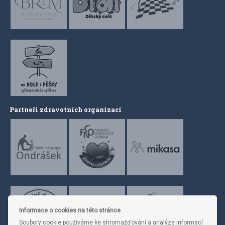
Partneři zdravotních organizací
Informace o cookies na této stránce
Soubory cookie používáme ke shromažďování a analýze informací