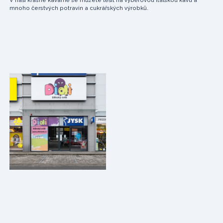
V naší krásné kavárně se můžete těšit na výběrovou italskou kávu a
mnoho čerstvých potravin a cukrářských výrobků.