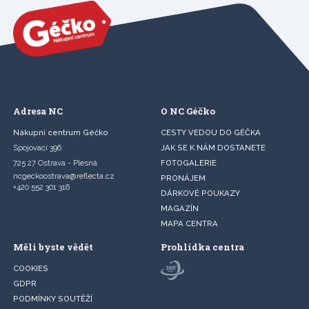
Adresa NC
O NC Géčko
Nákupní centrum Géčko
CESTY VEDOU DO GÉČKA
Spojovací 396
JAK SE K NÁM DOSTANETE
725 27 Ostrava - Plesná
FOTOGALERIE
ncgeckoostrava@reflecta.cz
PRONÁJEM
+420 552 301 316
DÁRKOVÉ POUKAZY
MAGAZÍN
MAPA CENTRA
Měli byste vědět
Prohlídka centra
COOKIES
GDPR
PODMÍNKY SOUTĚŽÍ