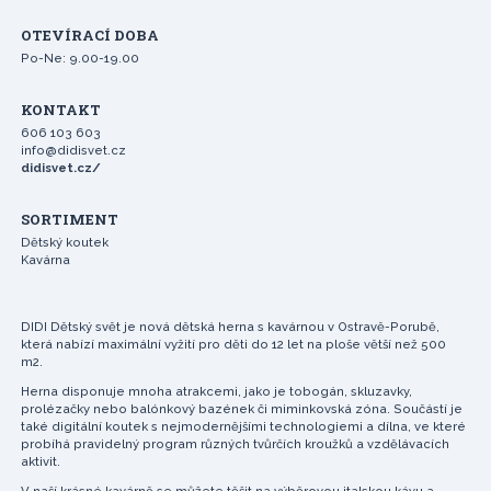
OTEVÍRACÍ DOBA
Po-Ne: 9.00-19.00
KONTAKT
606 103 603
info@didisvet.cz
didisvet.cz/
SORTIMENT
Dětský koutek
Kavárna
DIDI Dětský svět je nová dětská herna s kavárnou v Ostravě-Porubě,
která nabízí maximální vyžití pro děti do 12 let na ploše větší než 500
m2.
Herna disponuje mnoha atrakcemi, jako je tobogán, skluzavky,
prolézačky nebo balónkový bazének či miminkovská zóna. Součástí je
také digitální koutek s nejmodernějšími technologiemi a dílna, ve které
probíhá pravidelný program různých tvůrčích kroužků a vzdělávacích
aktivit.