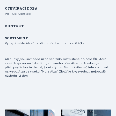
OTEVÍRACÍ DOBA
Po - Ne: Nonstop
KONTAKT
SORTIMENT
Výdejní místo AlzaBox přímo před vstupem do Géčka.
AlzaBoxy jsou samoobslužné schránky rozmístěné po celé ČR, které
slouží k vyzvednutí zboží objednaného přes Alza.cz. Alzabox je
přístupný 24 hodin denně, 7 dní v týdnu. Svou zásilku můžete sledovat
na webu Alza.cz v sekci "Moje Alza". Zboží je k vyzvednutí nejpozději
následující den.