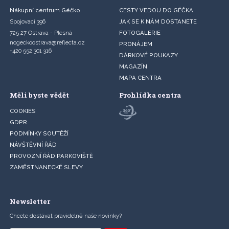
Nákupní centrum Géčko
CESTY VEDOU DO GÉČKA
Spojovací 396
JAK SE K NÁM DOSTANETE
725 27 Ostrava - Plesná
FOTOGALERIE
ncgeckoostrava@reflecta.cz
PRONÁJEM
+420 552 301 316
DÁRKOVÉ POUKAZY
MAGAZÍN
MAPA CENTRA
Měli byste vědět
Prohlídka centra
COOKIES
GDPR
PODMÍNKY SOUTĚŽÍ
NÁVŠTĚVNÍ ŘÁD
PROVOZNÍ ŘÁD PARKOVIŠTĚ
ZAMĚSTNANECKÉ SLEVY
Newsletter
Chcete dostávat pravidelně naše novinky?