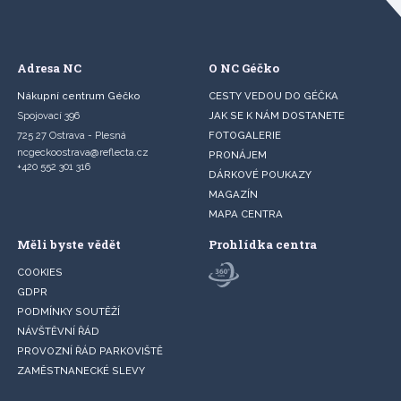
Adresa NC
O NC Géčko
Nákupní centrum Géčko
CESTY VEDOU DO GÉČKA
Spojovací 396
JAK SE K NÁM DOSTANETE
725 27 Ostrava - Plesná
FOTOGALERIE
ncgeckoostrava@reflecta.cz
PRONÁJEM
+420 552 301 316
DÁRKOVÉ POUKAZY
MAGAZÍN
MAPA CENTRA
Měli byste vědět
Prohlídka centra
COOKIES
GDPR
PODMÍNKY SOUTĚŽÍ
NÁVŠTĚVNÍ ŘÁD
PROVOZNÍ ŘÁD PARKOVIŠTĚ
ZAMĚSTNANECKÉ SLEVY