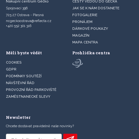
Nákupní centrum Géčko
CESTY VEDOU DO GÉČKA
Spojovací 396
JAK SE K NÁM DOSTANETE
725 27 Ostrava - Plesná
FOTOGALERIE
ncgeckoostrava@reflecta.cz
PRONÁJEM
+420 552 301 316
DÁRKOVÉ POUKAZY
MAGAZÍN
MAPA CENTRA
Měli byste vědět
Prohlídka centra
COOKIES
GDPR
PODMÍNKY SOUTĚŽÍ
NÁVŠTĚVNÍ ŘÁD
PROVOZNÍ ŘÁD PARKOVIŠTĚ
ZAMĚSTNANECKÉ SLEVY
Newsletter
Chcete dostávat pravidelně naše novinky?