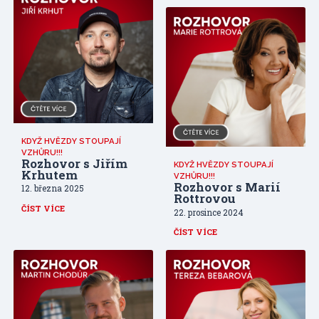
KDYŽ HVĚZDY STOUPAJÍ
VZHŮRU!!!
Rozhovor s Jiřím
KDYŽ HVĚZDY STOUPAJÍ
Krhutem
VZHŮRU!!!
Rozhovor s Marií
12. března 2025
Rottrovou
ČÍST VÍCE
22. prosince 2024
ČÍST VÍCE