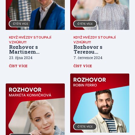
KDYŽ HVĚZDY STOUPAJÍ
KDYŽ HVĚZDY STOUPAJÍ
VZHŮRU!!!
VZHŮRU!!!
Rozhovor s
Rozhovor s
Martinem
Terezou
Chodúrem
Bebarovou
23. října 2024
7. července 2024
ČÍST VÍCE
ČÍST VÍCE