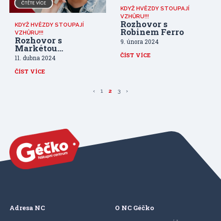
KDYŽ HVĚZDY STOUPAJÍ
VZHŮRU!!!
Rozhovor s
KDYŽ HVĚZDY STOUPAJÍ
Robinem Ferro
VZHŮRU!!!
Rozhovor s
9. února 2024
Markétou
Konvičkovou
ČÍST VÍCE
11. dubna 2024
ČÍST VÍCE
‹
1
2
3
›
Adresa NC
O NC Géčko