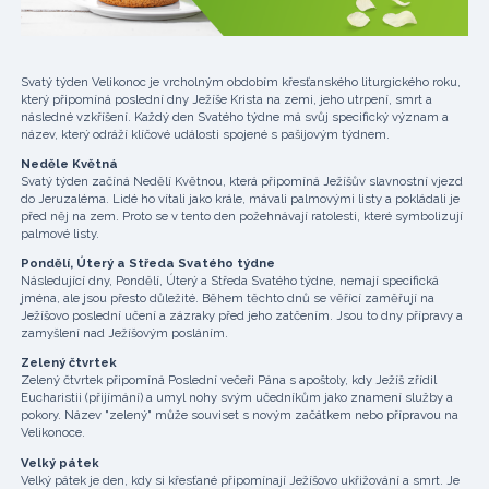
Svatý týden Velikonoc je vrcholným obdobím křesťanského liturgického roku,
který připomíná poslední dny Ježíše Krista na zemi, jeho utrpení, smrt a
následné vzkříšení. Každý den Svatého týdne má svůj specifický význam a
název, který odráží klíčové události spojené s pašijovým týdnem.
Neděle Květná
Svatý týden začíná Nedělí Květnou, která připomíná Ježíšův slavnostní vjezd
do Jeruzaléma. Lidé ho vítali jako krále, mávali palmovými listy a pokládali je
před něj na zem. Proto se v tento den požehnávají ratolesti, které symbolizují
palmové listy.
Pondělí, Úterý a Středa Svatého týdne
Následující dny, Pondělí, Úterý a Středa Svatého týdne, nemají specifická
jména, ale jsou přesto důležité. Během těchto dnů se věřící zaměřují na
Ježíšovo poslední učení a zázraky před jeho zatčením. Jsou to dny přípravy a
zamyšlení nad Ježíšovým posláním.
Zelený čtvrtek
Zelený čtvrtek připomíná Poslední večeři Pána s apoštoly, kdy Ježíš zřídil
Eucharistii (přijímání) a umyl nohy svým učedníkům jako znamení služby a
pokory. Název "zelený" může souviset s novým začátkem nebo přípravou na
Velikonoce.
Velký pátek
Velký pátek je den, kdy si křesťané připomínají Ježíšovo ukřižování a smrt. Je