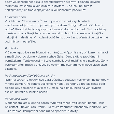
oslav Velikonoční neděle a je charakterizován různými lidovými obyčeji,
rodinnými setkáními a venkovními aktivitami. Zde jsou některé z
nejzajímavějších tradic spojených s Velikonočním pondělím:
Polévání vodou
V Polsku, na Slovensku, v České republice a v některých dalších
středoevropských zemích je známým zvykem "Šmigrust" nebo "Oblévání
vodou". Původně tento zvyk symbolizoval čistotu a plodnost. Muži obcházejí
domácnosti a polévají ženy vodou, za což mohou dostat malovaná vajíčka
nebo jiné malé dárky. V moderní době tento zvyk často přerůstá ve vzájemné
vodní bitvy mezi přáteli.
Pomlázka
V České republice a na Moravě je známý zvyk "pomlázka", při kterém chlapci
a muži chodí od domu k domu a lehce šlehají ženy a dívky proutěnými
pomlázkami. Tento obyčej má také symbolizovat mládí, sílu a plodnost. Ženy
poté odměňují muže a chlapce cukrovím, malovanými vejci nebo skleničkou
alkoholu.
Velikonoční pondělní obědy a pikniky
Rodinná setkání a obědy jsou další důležitou součástí Velikonočního pondělí v
mnoha zemích. Po bohaté Velikonoční neděli se rodiny a přátelé často opět
sejdou, aby společně strávili čas u stolu, na pikniku nebo na venkovních
akcích, užívajíc si jarního počasí.
Venkovní aktivity
S příchodem jara a lepšího počasí využívají mnozí Velikonoční pondělí jako
příležitost k trávení času venku. To může zahrnovat procházky v přírodě, jarní
úklid zahrad, kempování nebo různé sportovní aktivity.