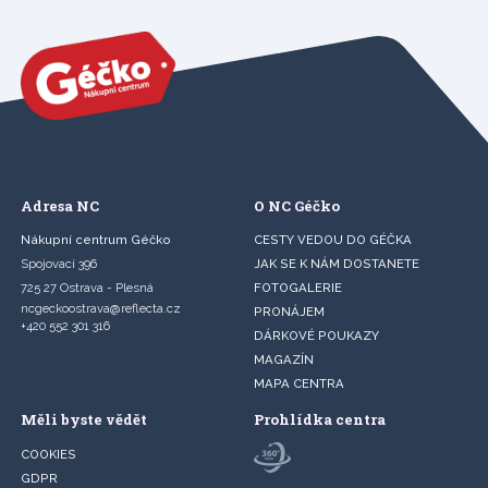
Adresa NC
O NC Géčko
Nákupní centrum Géčko
CESTY VEDOU DO GÉČKA
Spojovací 396
JAK SE K NÁM DOSTANETE
725 27 Ostrava - Plesná
FOTOGALERIE
ncgeckoostrava@reflecta.cz
PRONÁJEM
+420 552 301 316
DÁRKOVÉ POUKAZY
MAGAZÍN
MAPA CENTRA
Měli byste vědět
Prohlídka centra
COOKIES
GDPR