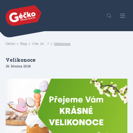
Géčko
Blog
Víte, že ...?
Velikonoce
Velikonoce
26. března 2024