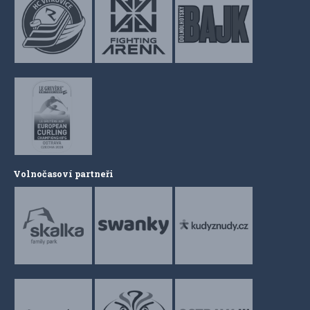
Volnočasoví partneři