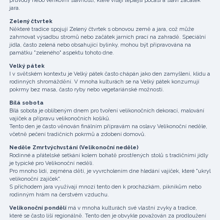
jara.
Zelený čtvrtek
Některé tradice spojují Zelený čtvrtek s obnovou země a jara, což může
zahrnovat výsadbu stromů nebo začátek jarních prací na zahradě. Speciální
jídla, často zelená nebo obsahující bylinky, mohou být připravována na
památku "zeleného" aspektu tohoto dne.
Velký pátek
I v světském kontextu je Velký pátek často chápán jako den zamyšlení, klidu a
rodinných shromáždění. V mnoha kulturách se na Velký pátek konzumují
pokrmy bez masa, často ryby nebo vegetariánské možnosti.
Bílá sobota
Bílá sobota je oblíbeným dnem pro tvoření velikonočních dekorací, malování
vajíček a přípravu velikonočních košíků.
Tento den je často věnován finálním přípravám na oslavy Velikonoční neděle,
včetně pečení tradičních pokrmů a zdobení domovů.
Neděle Zmrtvýchvstání (Velikonoční neděle)
Rodinné a přátelské setkání kolem bohatě prostřených stolů s tradičními jídly
je typické pro Velikonoční neděli.
Pro mnoho lidí, zejména dětí, je vyvrcholením dne hledání vajíček, které "ukryl
velikonoční zajíček".
S příchodem jara využívají mnozí tento den k procházkám, piknikům nebo
rodinným hrám na čerstvém vzduchu.
Velikonoční pondělí
má v mnoha kulturách své vlastní zvyky a tradice,
které se často liší regionálně. Tento den je obvykle považován za prodloužení