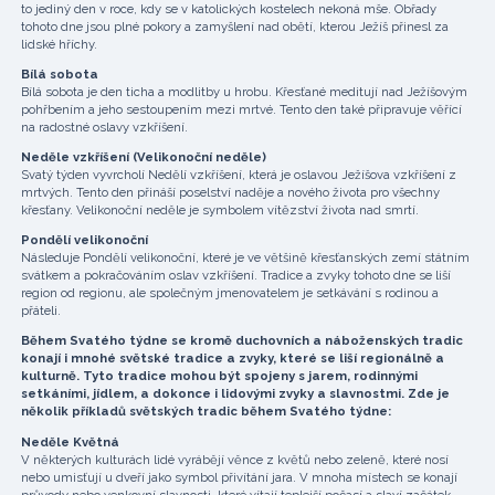
to jediný den v roce, kdy se v katolických kostelech nekoná mše. Obřady
tohoto dne jsou plné pokory a zamyšlení nad obětí, kterou Ježíš přinesl za
lidské hříchy.
Bílá sobota
Bílá sobota je den ticha a modlitby u hrobu. Křesťané meditují nad Ježíšovým
pohřbením a jeho sestoupením mezi mrtvé. Tento den také připravuje věřící
na radostné oslavy vzkříšení.
Neděle vzkříšení (Velikonoční neděle)
Svatý týden vyvrcholí Nedělí vzkříšení, která je oslavou Ježíšova vzkříšení z
mrtvých. Tento den přináší poselství naděje a nového života pro všechny
křesťany. Velikonoční neděle je symbolem vítězství života nad smrtí.
Pondělí velikonoční
Následuje Pondělí velikonoční, které je ve většině křesťanských zemí státním
svátkem a pokračováním oslav vzkříšení. Tradice a zvyky tohoto dne se liší
region od regionu, ale společným jmenovatelem je setkávání s rodinou a
přáteli.
Během Svatého týdne se kromě duchovních a náboženských tradic
konají i mnohé světské tradice a zvyky, které se liší regionálně a
kulturně. Tyto tradice mohou být spojeny s jarem, rodinnými
setkáními, jídlem, a dokonce i lidovými zvyky a slavnostmi. Zde je
několik příkladů světských tradic během Svatého týdne:
Neděle Květná
V některých kulturách lidé vyrábějí věnce z květů nebo zeleně, které nosí
nebo umisťují u dveří jako symbol přivítání jara. V mnoha místech se konají
průvody nebo venkovní slavnosti, které vítají teplejší počasí a slaví začátek