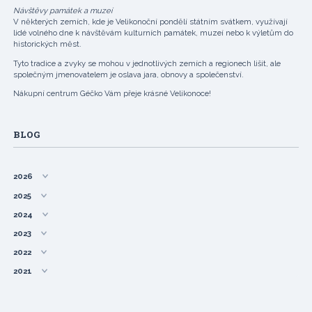
Návštěvy památek a muzeí
V některých zemích, kde je Velikonoční pondělí státním svátkem, využívají
lidé volného dne k návštěvám kulturních památek, muzeí nebo k výletům do
historických měst.
Tyto tradice a zvyky se mohou v jednotlivých zemích a regionech lišit, ale
společným jmenovatelem je oslava jara, obnovy a společenství.
Nákupní centrum Géčko Vám přeje krásné Velikonoce!
BLOG
2026
2025
2024
2023
2022
2021