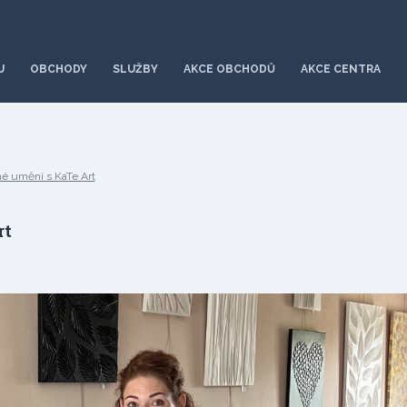
U
OBCHODY
SLUŽBY
AKCE OBCHODŮ
AKCE CENTRA
né umění s KaTe Art
rt