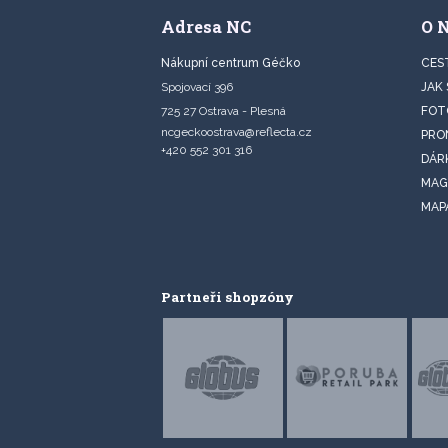
Adresa NC
O 
Nákupní centrum Géčko
CES
Spojovací 396
JAK
725 27 Ostrava - Plesná
FOT
ncgeckoostrava@reflecta.cz
PRO
+420 552 301 316
DÁR
MAG
MAP
Partneři shopzóny