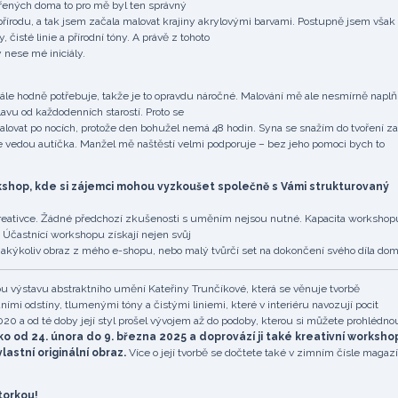
vřených doma to pro mě byl ten správný
přírodu, a tak jsem začala malovat krajiny akrylovými barvami. Postupně jsem však
čisté linie a přírodní tóny. A právě z tohoto
 nese mé iniciály.
ále hodně potřebuje, takže je to opravdu náročné. Malování mě ale nesmírně naplň
hlavu od každodenních starostí. Proto se
malovat po nocích, protože den bohužel nemá 48 hodin. Syna se snažím do tvoření zap
 vedou autíčka. Manžel mě naštěstí velmi podporuje – bez jeho pomoci bych to
kshop, kde si zájemci mohou vyzkoušet společně s Vámi strukturovaný
 kreativce. Žádné předchozí zkušenosti s uměním nejsou nutné. Kapacita workshop
. Účastnící workshopu získají nejen svůj
 jakýkoliv obraz z mého e-shopu, nebo malý tvůrčí set na dokončení svého díla dom
výstavu abstraktního umění Kateřiny Trunčíkové, která se věnuje tvorbě
odními odstíny, tlumenými tóny a čistými liniemi, které v interiéru navozují pocit
20 a od té doby její styl prošel vývojem až do podoby, kterou si můžete prohlédno
 od 24. února do 9. března 2025 a doprovází ji také kreativní worksho
astní originální obraz.
Více o její tvorbě se dočtete také v zimním čísle magaz
torkou!