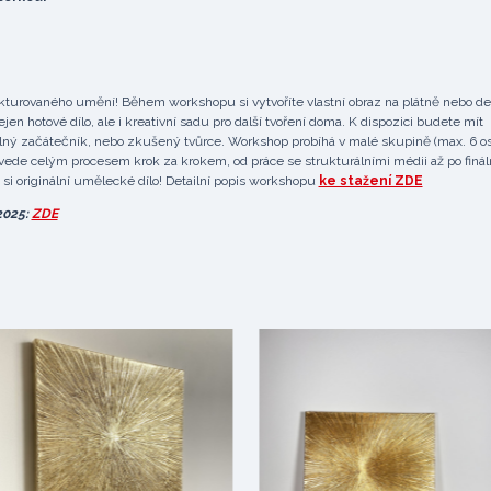
rukturovaného umění! Během workshopu si vytvoříte vlastní obraz na plátně nebo de
en hotové dílo, ale i kreativní sadu pro další tvoření doma. K dispozici budete mít
plný začátečník, nebo zkušený tvůrce. Workshop probíhá v malé skupině (max. 6 o
rovede celým procesem krok za krokem, od práce se strukturálními médii až po finál
it si originální umělecké dílo! Detailní popis workshopu
ke stažení ZDE
2025:
ZDE