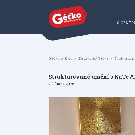
O CENTR
Géčko
Blog
Ze zákulisí Géčka
Strukturova
Strukturované umění s KaTe A
23. února 2025