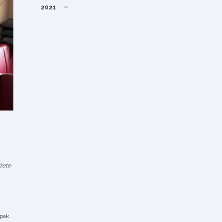
2021
žete
 pak