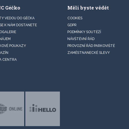
NC Géčko
Měli byste vědět
TY VEDOU DO GÉČKA
COOKIES
 SE K NÁM DOSTANETE
GDPR
OGALERIE
PODMÍNKY SOUTĚŽÍ
NÁJEM
NÁVŠTĚVNÍ ŘÁD
KOVÉ POUKAZY
PROVOZNÍ ŘÁD PARKOVIŠTĚ
AZÍN
ZAMĚSTNANECKÉ SLEVY
A CENTRA