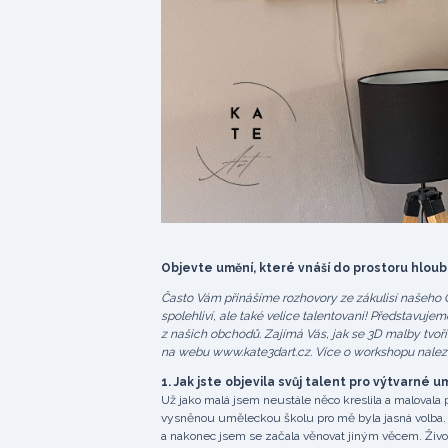
Objevte umění, které vnáší do prostoru hloubk
Často Vám přinášíme rozhovory ze zákulisí našeho Géč
spolehliví, ale také velice talentovaní! Představuj
z našich obchodů. Zajímá Vás, jak se 3D malby tvoří
na webu www.kate3dart.cz. Více o workshopu nale
1. Jak jste objevila svůj talent pro výtvarné u
Už jako malá jsem neustále něco kreslila a malovala p
vysněnou uměleckou školu pro mě byla jasná volba. B
a nakonec jsem se začala věnovat jiným věcem. Život 