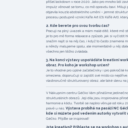
přišel lockdown v roce 2020. Jako pro mnoho lidí za
impulz věnovat se tomu, co mě opravdu baví. Miluji 
objevila kouzlo abstraktního umění – jemné struktury, 
procesu postupně vznikl KaTe Art (čti KáTé Art), který
2. Kde berete pro svou tvorbu čas?
Pracuji na plný úvazek a mám malé dítě, které mě st
je to pro mě forma relaxace a způsob, jak si vyčistit 
snažím najít si na něj čas, i když to často znamená 
a někdy malujeme spolu, ale momentálně u něj stále
všechno jen těžko zvládala.
3. Na konci výstavy uspořádáte kreativní wor
obraz. Pro koho je workshop určen?
Je to vhodné pro úplné začátečníky i pro pokročilé
omezena, doporučuji si zajistit své místo co nejdříve
vlastnoručně strukturovaný obraz, ale také slevu na
V Nákupním centru Géčko Vám přinášíme jedinečnou 
strukturálních obrazů. Její díla jsou inspirována přír
harmonie a klidu. Tvorbě se naplno věnuje od roku 20
právě u nás.
Výstava probíhá na pasáži NC Géčko
kde si můžete pod vedením autorky vytvořit vl
Géčko. Přijďte se inspirovat!
Jste kreativní? Přihlaste se na workshop s au