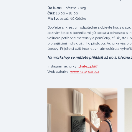
Datum:
8. března 2025
Čas:
16:00 – 18:00
Místo:
pasáž NC Géčko
Dopřejte si kreativní odpoledne a objevte kouzlo st
seznámíte se s technikami 3D textur a odnesete si nej
veškeré potřebné materiály a pomůcky, ať už jste ú
pro zajištění individuálního přístupu. Autorka vás p
úpravy. Přijďte si užít inspirativní atmosféru a vytvoř
Na workshop se můžete přihlásit až do 3. března 
Instagram autorky:
_kate_3d
art
Web autorky:
www.kate3dart.cz