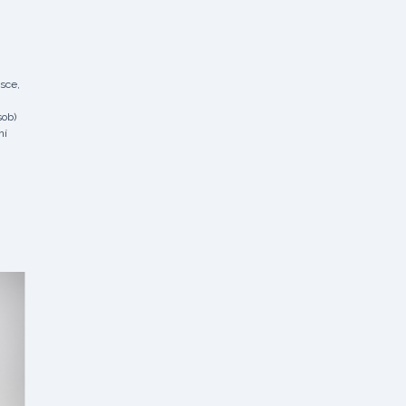
sce,
sob)
ní