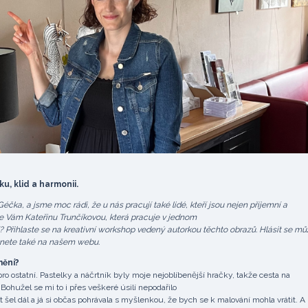
u, klid a harmonii.
ka, a jsme moc rádi, že u nás pracují také lidé, kteří jsou nejen příjemní a
eme Vám Kateřinu Trunčíkovou, která pracuje v jednom
? Přihlaste se na kreativní workshop vedený autorkou těchto obrazů. Hlásit se mů
znete také na našem webu.
mění?
ro ostatní. Pastelky a náčrtník byly moje nejoblíbenější hračky, takže cesta na
ohužel se mi to i přes veškeré úsilí nepodařilo
šel dál a já si občas pohrávala s myšlenkou, že bych se k malování mohla vrátit. A