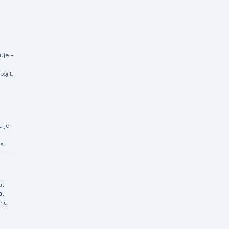
uje –
ojit,
u je
a.
ut
p,
ínu